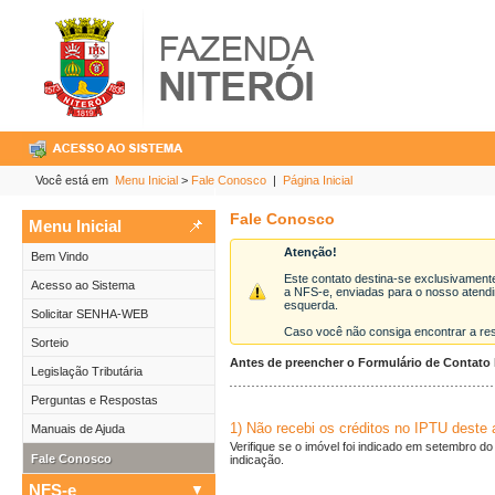
Você está em
Menu Inicial
>
Fale Conosco
|
Página Inicial
Fale Conosco
Menu Inicial
Atenção!
Bem Vindo
Este contato destina-se exclusivament
Acesso ao Sistema
a NFS-e, enviadas para o nosso atendi
esquerda.
Solicitar SENHA-WEB
Caso você não consiga encontrar a res
Sorteio
Antes de preencher o Formulário de Contato l
Legislação Tributária
Perguntas e Respostas
1) Não recebi os créditos no IPTU deste 
Manuais de Ajuda
Verifique se o imóvel foi indicado em setembro d
Fale Conosco
indicação.
NFS-e