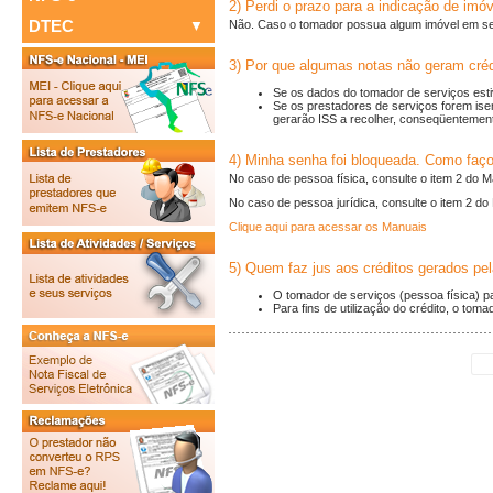
2) Perdi o prazo para a indicação de imó
DTEC
Não. Caso o tomador possua algum imóvel em seu
Consulte seus Créditos
Sorteio
Informações
3) Por que algumas notas não geram créd
Verifique a Autenticidade
Se os dados do tomador de serviços esti
Se os prestadores de serviços forem ise
Consulta de RPS
gerarão ISS a recolher, conseqüentement
4) Minha senha foi bloqueada. Como faço
No caso de pessoa física, consulte o item 2 do M
No caso de pessoa jurídica, consulte o item 2 do
Clique aqui para acessar os Manuais
5) Quem faz jus aos créditos gerados pe
O tomador de serviços (pessoa física) pa
Para fins de utilização do crédito, o tom