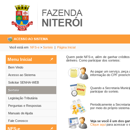
Você está em
NFS-e
>
Sorteio
|
Página Inicial
Quem pede NFS-e, além de ganhar créditos, 
Menu Inicial
dinheiro. Como participar dos sorteios:
Bem Vindo
Ao pagar um serviço, peça a
Acesso ao Sistema
informação do CPF preenchi
Solicitar SENHA-WEB
Quando a Secretaria Munici
Sorteio
participar do sorteio.
Legislação Tributária
Periodicamente a Secretari
Perguntas e Respostas
por meio do próprio sistem
Manuais de Ajuda
Fale Conosco
Veja se você é um dos ga
Clique aqui
para acessar o 
NFS-e