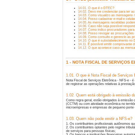
14.01. O que é o DTEC?
14.02. Devo me credenciar para ter 
14.03. Como visualizo as mensagens 
14.04. Posso cadastrar e-mail e celu
14.05. As mensagens recebidas pode
14.06. Caso não seja possível respon
14.07. Como indico procuradores par
14.08. Posso revogar as procurações
14.09. Como consulto e gerencio as p
14.10. O que é substabelecimento no
14.11. É possível emitir comprovante 
14.12. O que acontece caso as mensa
1 - NOTA FISCAL DE SERVIÇOS E
1.01. O que é Nota Fiscal de Serviços 
Nota Fiscal de Serviços Eletrônica - NFS-e - é
de registrar as operações relativas à prestaçã
1.02. Quem está obrigado à emissão 
Como regra geral, estão obrigados à emissão d
(CCTM) ou com atividade econômica no territór
microempresas e empresas de pequeno porte o
1.03. Quem não pode emitir a NFS-e?
1. Os contribuintes profissionais autônomos q
2. Os contribuintes optantes pelo regime tribu
de serviços para pessoas físicas;
3. Os bancos e instituições financeiras autori