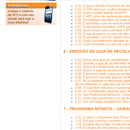
5.01. O que é Recibo Provisório de Se
5.02. O RPS deve ser confeccionado po
5.03. Existe modelo padrão de RPS?
5.04. O RPS deve ter numeração seque
5.05. Em quantas vias deve-se emitir
5.06. É permitido o uso de uma ou ma
5.07. É necessário substituir o RPS p
5.08. Qual o prazo para substituir o 
5.09. O que acontece no caso de nã
5.10. É permitido o uso de cupons fisc
5.11. Qual o procedimento adotado n
5.12. Como proceder no caso de o pr
6 - EMISSÃO DE GUIA DE RECO
6.01. Existe uma guia de recolhimento
6.02. Quando a guia de recolhimento d
6.03. Quem fica dispensado da emissã
6.04. Qual é a data de vencimento do 
6.05. É possível emitir a guia de reco
6.06. É possível cancelar guia de reco
6.07. As sociedades profissionais suje
de recolhimento no aplicativo da NFS-
6.08. O substituto tributário é respo
6.09. Os contribuintes optantes pelo S
6.10. Sou Profissional Autônomo. Com
6.11. Como faço para emitir a 2ª via 
6.12. Sou prestador estabelecido fora e
7 - PROGRAMA NITNOTA – GERA
7.01. O que é o Programa Nota Fiscal 
7.02. Em que consiste o incentivo con
7.03. Quando devo exigir a emissão d
7.04. A compra de mercadorias em est