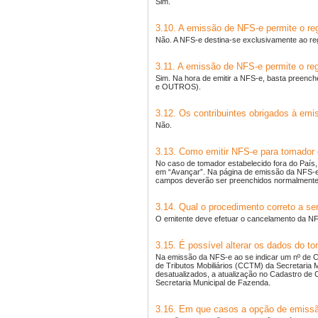
Sim.
3.10. A emissão de NFS-e permite o re
Não. A NFS-e destina-se exclusivamente ao reg
3.11. A emissão de NFS-e permite o reg
Sim. Na hora de emitir a NFS-e, basta preench
e OUTROS).
3.12. Os contribuintes obrigados à em
Não.
3.13. Como emitir NFS-e para tomador 
No caso de tomador estabelecido fora do País,
em “Avançar”. Na página de emissão da NFS-e,
campos deverão ser preenchidos normalmente
3.14. Qual o procedimento correto a se
O emitente deve efetuar o cancelamento da N
3.15. É possível alterar os dados do 
Na emissão da NFS-e ao se indicar um nº de C
de Tributos Mobiliários (CCTM) da Secretaria 
desatualizados, a atualização no Cadastro de 
Secretaria Municipal de Fazenda.
3.16. Em que casos a opção de emissã