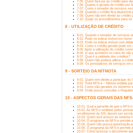
7.05. Quem fará jus ao crédito para 
7.06. Quanto é gerado de crédito por
7.07. Como o tomador de serviços ser
7.08. Quando o crédito fica disponível 
7.09. Quem não tem direito ao crédito
7.10. Quais os procedimentos para se 
8 - UTILIZAÇÃO DE CRÉDITO
8.01. Quando o tomador de serviços de
8.02. Pode-se indicar imóvel em nome 
8.03. Pode-se indicar imóvel com débi
8.04. Como o crédito gerado pode ser u
8.05. Após a utilização do crédito co
8.06. O que acontece no caso de não 
8.07. Qual é a validade dos créditos?
8.08. Quem não poderá utilizar o crédi
8.09. Os prestadores de serviços em 
9 - SORTEIO DA NITNOTA
9.01. Quem tem direito a participar do 
9.02. Toda NFS-e – Nitnota emitida pa
9.03. Como são gerados os números 
9.04. Onde posso consultar o Regulame
10 - ASPECTOS GERAIS DAS NFS
10.01. Qual a garantia de que a NFS-e
10.02. As NFS-e emitidas pelos presta
recolhimento do ISS, devem ser escritu
10.03. Quem terá acesso ao sistema 
10.04. O programa da NFS-e permite a
10.05. Quem não possui autorização p
10.06. O programa da NFS-e permite a
10.07. Como acessar o documento que 