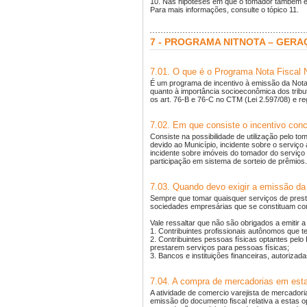
10. Nas hipóteses em que o tomador também é es
Para mais informações, consulte o tópico 11.
7 - PROGRAMA NITNOTA – GERA
7.01. O que é o Programa Nota Fiscal N
É um programa de incentivo à emissão da Nota 
quanto à importância socioeconômica dos tributo
os art. 76-B e 76-C no CTM (Lei 2.597/08) e r
7.02. Em que consiste o incentivo con
Consiste na possibilidade de utilização pelo 
devido ao Município, incidente sobre o serviç
incidente sobre imóveis do tomador do serviço ou
participação em sistema de sorteio de prêmios.
7.03. Quando devo exigir a emissão d
Sempre que tomar quaisquer serviços de presta
sociedades empresárias que se constituam co
Vale ressaltar que não são obrigados a emitir 
1. Contribuintes profissionais autônomos que t
2. Contribuintes pessoas físicas optantes pel
prestarem serviços para pessoas físicas;
3. Bancos e instituições financeiras, autoriza
7.04. A compra de mercadorias em esta
A atividade de comercio varejista de mercadori
emissão do documento fiscal relativa a estas