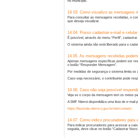
no município.
14.03. Como visualizo as mensagens 
Para consultar as mensagens recebidas, o co
que deseja visualizar.
14.04. Posso cadastrar e-mail e celul
É possível, através do menu “Perfil”, cadastr
O sistema ainda não está liberado para o cadas
14.05. As mensagens recebidas podem
Apenas mensagens específicas podem ser resp
o botão “Responder Mensagem”.
Por medidas de segurança o sistema limita o
Caso seja necessário, o contribuinte pode re
14.06. Caso não seja possível respon
Veja se o corpo da mensagem tem os meios pa
A SMF Niteroi disponibiliza uma lista de e-mail
https://fazenda.niteroi.rj.gov.br/site/contato/
14.07. Como indico procuradores par
Para indicar procuradores para acessar a ca
seguida, deve clicar no botão “Cadastrar Novo