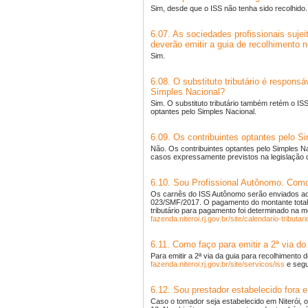
Sim, desde que o ISS não tenha sido recolhido.
6.07. As sociedades profissionais suje
deverão emitir a guia de recolhimento 
Sim.
6.08. O substituto tributário é respo
Simples Nacional?
Sim. O substituto tributário também retém o
optantes pelo Simples Nacional.
6.09. Os contribuintes optantes pelo S
Não. Os contribuintes optantes pelo Simples N
casos expressamente previstos na legislação d
6.10. Sou Profissional Autônomo. Com
Os carnês do ISS Autônomo serão enviados ao 
023/SMF/2017. O pagamento do montante total 
tributário para pagamento foi determinado na m
fazenda.niteroi.rj.gov.br/site/calendario-tributar
6.11. Como faço para emitir a 2ª via 
Para emitir a 2ª via da guia para recolhimento 
fazenda.niteroi.rj.gov.br/site/servicos/iss
e segui
6.12. Sou prestador estabelecido fora e
Caso o tomador seja estabelecido em Niterói, 