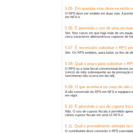
5.05. Em quantas vias deve-se emitir 
O RPS deve ser emitido em duas vias. A prime
em NFS-e.
5.06. É permitido o uso de uma ou ma
Sim. Nos casos em que haja mais de um equi
cinco caracteres alfanuméricos capazes de ind
5.07. É necessário substituir o RPS p
Sim. Os RPS emitidos, para todos os fins de d
5.08. Qual o prazo para substituir o R
O RPS ou a nota fiscal convencional devem ser
(cinco) do mês subsequente ao da prestação d
vencimento não ocorra em dia útil).
5.09. O que acontece no caso de não
A não conversão do RPS em NFS-e equipara-se à
em vigor.
5.10. É permitido o uso de cupons fisc
Não. O uso de cupons fiscais é permitido apena
vários cupons fiscais em uma só NFS-e.
5.11. Qual o procedimento adotado n
O contribuinte deve converter o RPS cancelado