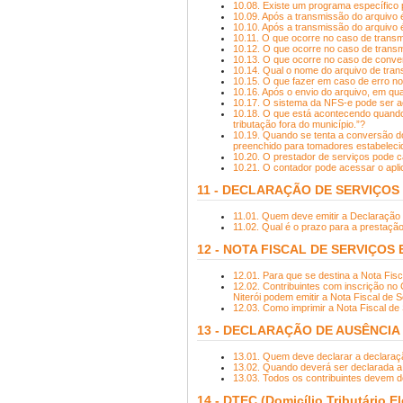
10.08. Existe um programa específico 
10.09. Após a transmissão do arquivo 
10.10. Após a transmissão do arquivo 
10.11. O que ocorre no caso de transm
10.12. O que ocorre no caso de trans
10.13. O que ocorre no caso de conve
10.14. Qual o nome do arquivo de tr
10.15. O que fazer em caso de erro n
10.16. Após o envio do arquivo, em q
10.17. O sistema da NFS-e pode ser ace
10.18. O que está acontecendo quando
tributação fora do município.”?
10.19. Quando se tenta a conversão 
preenchido para tomadores estabelecid
10.20. O prestador de serviços pode c
10.21. O contador pode acessar o apli
11 - DECLARAÇÃO DE SERVIÇOS
11.01. Quem deve emitir a Declaração
11.02. Qual é o prazo para a prestaç
12 - NOTA FISCAL DE SERVIÇOS
12.01. Para que se destina a Nota Fisc
12.02. Contribuintes com inscrição no
Niterói podem emitir a Nota Fiscal de 
12.03. Como imprimir a Nota Fiscal de
13 - DECLARAÇÃO DE AUSÊNCIA
13.01. Quem deve declarar a declara
13.02. Quando deverá ser declarada 
13.03. Todos os contribuintes devem 
14 - DTEC (Domicílio Tributário E