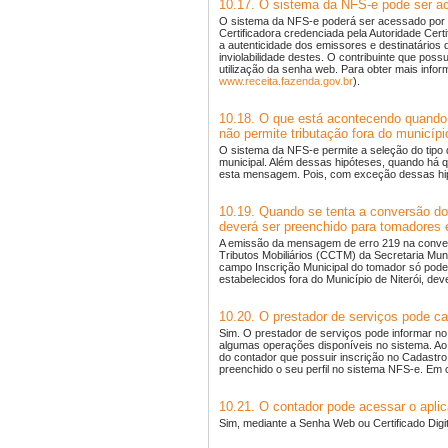
10.17. O sistema da NFS-e pode ser ace
O sistema da NFS-e poderá ser acessado por cert
Certificadora credenciada pela Autoridade Certi
a autenticidade dos emissores e destinatári
inviolabilidade destes. O contribuinte que po
utilização da senha web. Para obter mais infor
www.receita.fazenda.gov.br
).
10.18. O que está acontecendo quando 
não permite tributação fora do municípi
O sistema da NFS-e permite a seleção do tipo d
municipal. Além dessas hipóteses, quando há q
esta mensagem. Pois, com exceção dessas hipó
10.19. Quando se tenta a conversão d
deverá ser preenchido para tomadores e
A emissão da mensagem de erro 219 na conver
Tributos Mobiliários (CCTM) da Secretaria Mu
campo Inscrição Municipal do tomador só pode 
estabelecidos fora do Município de Niterói, d
10.20. O prestador de serviços pode ca
Sim. O prestador de serviços pode informar no
algumas operações disponíveis no sistema. Ao
do contador que possuir inscrição no Cadastro 
preenchido o seu perfil no sistema NFS-e. Em
10.21. O contador pode acessar o aplic
Sim, mediante a Senha Web ou Certificado Digi