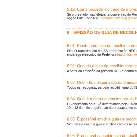
5.12. Como proceder no caso de o pre
Se o prestador não efetuar a conversão do Rec
opção Fale Conosco.
http://nfse.niteroi.rj.gov.br
6 - EMISSÃO DE GUIA DE RECO
6.01. Existe uma guia de recolhimento
Sim. O recolhimento do ISS, referente às NFS-
endereço eletrônico da Prefeitura
http://nfse.nit
6.02. Quando a guia de recolhimento d
A partir da emissão da primeira NFS-e dentro 
6.03. Quem fica dispensado da emissã
Todos os responsáveis pelo recolhimento do IS
6.04. Qual é a data de vencimento do 
O vencimento do ISS é determinado pelo Calend
10 e 12 do mês seguinte ao da prestação do se
6.05. É possível emitir a guia de reco
Sim. Neste caso, a guia é emitida com os acré
6.06. É possível cancelar guia de reco