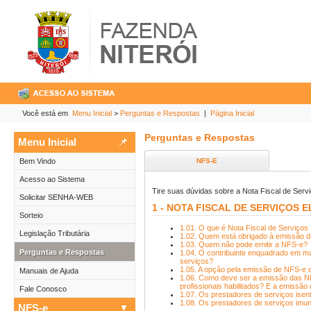
Você está em
Menu Inicial
>
Perguntas e Respostas
|
Página Inicial
Perguntas e Respostas
Menu Inicial
Bem Vindo
Acesso ao Sistema
Tire suas dúvidas sobre a Nota Fiscal de Servi
Solicitar SENHA-WEB
1 - NOTA FISCAL DE SERVIÇOS E
Sorteio
1.01. O que é Nota Fiscal de Serviços
Legislação Tributária
1.02. Quem está obrigado à emissão 
1.03. Quem não pode emitir a NFS-e?
Perguntas e Respostas
1.04. O contribuinte enquadrado em m
serviços?
1.05. A opção pela emissão de NFS-e 
Manuais de Ajuda
1.06. Como deve ser a emissão das NFS
profissionais habilitados? E a emissão
Fale Conosco
1.07. Os prestadores de serviços ise
1.08. Os prestadores de serviços imu
NFS-e