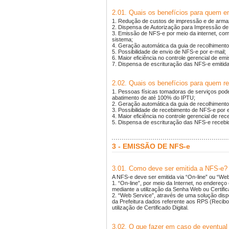
2.01. Quais os benefícios para quem 
1. Redução de custos de impressão e de arm
2. Dispensa de Autorização para Impressão d
3. Emissão de NFS-e por meio da internet, co
sistema;
4. Geração automática da guia de recolhimento 
5. Possibilidade de envio de NFS-e por e-mail;
6. Maior eficiência no controle gerencial de e
7. Dispensa de escrituração das NFS-e emitidas
2.02. Quais os benefícios para quem 
1. Pessoas físicas tomadoras de serviços pode
abatimento de até 100% do IPTU;
2. Geração automática da guia de recolhimento
3. Possibilidade de recebimento de NFS-e por e
4. Maior eficiência no controle gerencial de r
5. Dispensa de escrituração das NFS-e recebida
3 - EMISSÃO DE NFS-e
3.01. Como deve ser emitida a NFS-e?
A NFS-e deve ser emitida via “On-line” ou “Web
1. “On-line”, por meio da Internet, no endereço
mediante a utilização da Senha Web ou Certifica
2. “Web Service”, através de uma solução dispo
da Prefeitura dados referente aos RPS (Recib
utilização de Certificado Digital.
3.02. O que fazer em caso de eventual