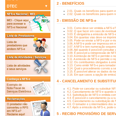
2 - BENEFÍCIOS
DTEC
Consulte seus Créditos
2.01. Quais os benefícios para quem 
Sorteio
Informações
2.02. Quais os benefícios para quem 
Verifique a Autenticidade
3 - EMISSÃO DE NFS-e
Consulta de RPS
3.01. Como deve ser emitida a NFS-e?
3.02. O que fazer em caso de eventua
3.03. É obrigatória a emissão de NFS-e
3.04. Em quantas vias deve-se imprim
3.05. Pode-se enviar a NFS-e por e-ma
3.06. A NFS-e pode ser impressa em m
3.07. A NFS-e tem numeração sequenci
3.08. Até quando é possível consulta
3.09. É possível a reimpressão de NFS
3.10. A emissão de NFS-e permite o re
3.11. A emissão de NFS-e permite o reg
3.12. Os contribuintes obrigados à e
3.13. Como emitir NFS-e para tomador 
3.14. Qual o procedimento correto a s
3.15. É possível alterar os dados do 
3.16. Em que casos a opção de emissã
4 - CANCELAMENTO E SUBSTITU
4.1. Pode-se cancelar ou substituir NF
4.2. Cancelamento de NFS-e quando o 
4.3. Substituição de NFS-e emitida co
4.4. É possível o cancelamento ou a su
4.5. Cancelamento ou substituição de 
4.6. O tomador e o intermediário dos 
4.7. Após a emissão da NFS-e, pode-se
5 - RECIBO PROVISÓRIO DE SERV