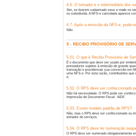
4.6. O tomador e o intermediário dos 
Sim, se tiverem cadastrado seus e-mails no 
ou substituída. A NFS-e cancelada aparece com
4.7. Após a emissão da NFS-e, pode-se 
Não.
5 - RECIBO PROVISÓRIO DE SERV
5.01. O que é Recibo Provisório de Se
É o documento que deve ser usado por emitent
prestadores sujeitos à emissão de grande quan
transação e providenciar sua conversão em N
uma NFS-e. Por esta razão, contribuintes que
e.
5.02. O RPS deve ser confeccionado por
Não há necessidade. O RPS pode ser confeccio
Impressão de Documento Fiscal - AIDF.
5.03. Existe modelo padrão de RPS?
Não, mas o RPS deve ser confeccionado ou i
tomador de serviços.
5.04. O RPS deve ter numeração seque
O RPS deve ser numerado obrigatoriamente em