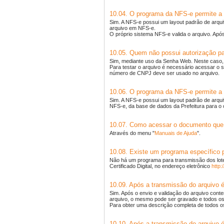
10.04. O programa da NFS-e permite a 
Sim. A NFS-e possui um layout padrão de arqui
arquivo em NFS-e.
O próprio sistema NFS-e valida o arquivo. Após
10.05. Quem não possui autorização pa
Sim, mediante uso da Senha Web. Neste caso, 
Para testar o arquivo é necessário acessar 
número de CNPJ deve ser usado no arquivo.
10.06. O programa da NFS-e permite a 
Sim. A NFS-e possui um layout padrão de arqui
NFS-e, da base de dados da Prefeitura para o c
10.07. Como acessar o documento que 
Através do menu "
Manuais de Ajuda
".
10.08. Existe um programa específico 
Não há um programa para transmissão dos lote
Certificado Digital, no endereço eletrônico
http:
10.09. Após a transmissão do arquivo é
Sim. Após o envio e validação do arquivo cont
arquivo, o mesmo pode ser gravado e todos o
Para obter uma descrição completa de todos os
10.10. Após a transmissão do arquivo 