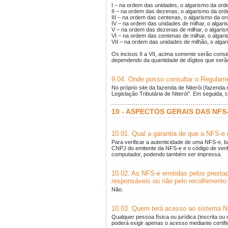
I – na ordem das unidades, o algarismo da ord
II – na ordem das dezenas, o algarismo da or
III – na ordem das centenas, o algarismo da o
IV – na ordem das unidades de milhar, o alga
V – na ordem das dezenas de milhar, o algari
VI – na ordem das centenas de milhar, o algar
VII – na ordem das unidades de milhão, o alga
Os incisos II a VII, acima somente serão con
dependendo da quantidade de dígitos que serã
9.04. Onde posso consultar o Regulamen
No próprio site da fazenda de Niterói (fazenda
Legislação Tributária de Niterói”. Em seguida,
10 - ASPECTOS GERAIS DAS NFS
10.01. Qual a garantia de que a NFS-e 
Para verificar a autenticidade de uma NFS-e, b
CNPJ do emitente da NFS-e e o código de verif
computador, podendo também ser impressa.
10.02. As NFS-e emitidas pelos prestad
responsáveis ou não pelo recolhimento 
Não.
10.03. Quem terá acesso ao sistema 
Qualquer pessoa física ou jurídica (inscrita 
poderá exigir apenas o acesso mediante certific