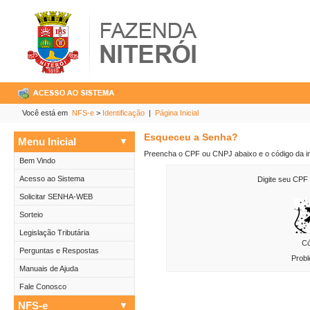
Você está em
NFS-e
>
Identificação
|
Página Inicial
Esqueceu a Senha?
Menu Inicial
Preencha o CPF ou CNPJ abaixo e o código da i
Bem Vindo
Acesso ao Sistema
Digite seu CPF
Solicitar SENHA-WEB
Sorteio
Legislação Tributária
Có
Perguntas e Respostas
Prob
Manuais de Ajuda
Fale Conosco
NFS-e