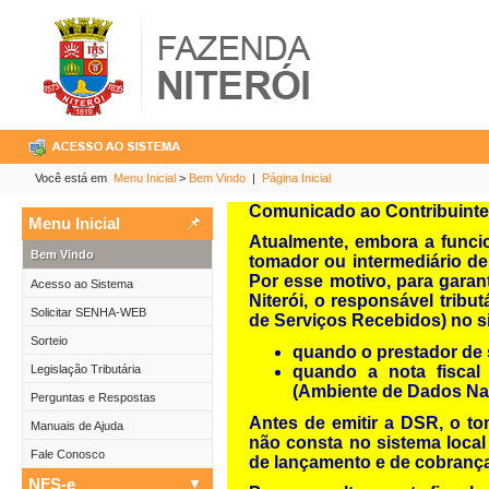
Você está em
Menu Inicial
>
Bem Vindo
|
Página Inicial
Comunicado ao Contribuinte
Menu Inicial
Atualmente, embora a funcio
Bem Vindo
tomador ou intermediário de
Por esse motivo, para garan
Acesso ao Sistema
Niterói, o responsável trib
Solicitar SENHA-WEB
de Serviços Recebidos) no s
Sorteio
quando o prestador de s
Legislação Tributária
quando a nota fiscal
(Ambiente de Dados Nac
Perguntas e Respostas
Antes de emitir a DSR, o tom
Manuais de Ajuda
não consta no sistema local
Fale Conosco
de lançamento e de cobrança
NFS-e