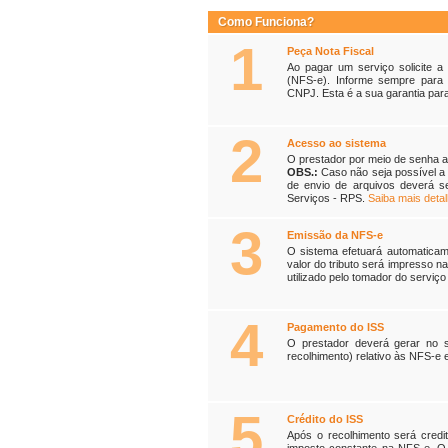
Como Funciona?
1
Peça Nota Fiscal
Ao pagar um serviço solicite a
(NFS-e). Informe sempre para
CNPJ. Esta é a sua garantia par
2
Acesso ao sistema
O prestador por meio de senha a
OBS.:
Caso não seja possível a 
de envio de arquivos deverá se
Serviços - RPS.
Saiba mais detal
3
Emissão da NFS-e
O sistema efetuará automaticam
valor do tributo será impresso n
utilizado pelo tomador do serviç
4
Pagamento do ISS
O prestador deverá gerar no 
recolhimento) relativo às NFS-e e
5
Crédito do ISS
Após o recolhimento será credi
imposto constante na NFS-e. O