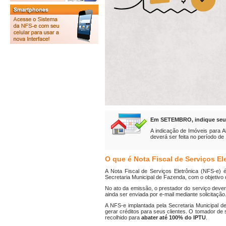
Em
SETEMBRO
, indique se
A indicação de Imóveis para A
deverá ser feita no período de
O que é Nota Fiscal de Serviços El
A Nota Fiscal de Serviços Eletrônica (NFS-e)
Secretaria Municipal de Fazenda, com o objetivo 
No ato da emissão, o prestador do serviço dever
ainda ser enviada por e-mail mediante solicitação
A NFS-e implantada pela Secretaria Municipal de
gerar créditos para seus clientes. O tomador de 
recolhido para
abater até 100% do IPTU
.