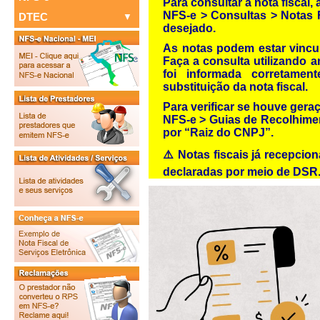
Para consultar a nota fiscal,
NFS-e > Consultas > Notas 
DTEC
Consulte seus Créditos
desejado.
Sorteio
Informações
As notas podem estar vincu
Verifique a Autenticidade
Faça a consulta utilizando 
Consulta de RPS
foi informada corretament
substituição da nota fiscal.
Para verificar se houve gera
NFS-e > Guias de Recolhiment
por “Raiz do CNPJ”.
⚠️ Notas fiscais já recepcio
declaradas por meio de DSR