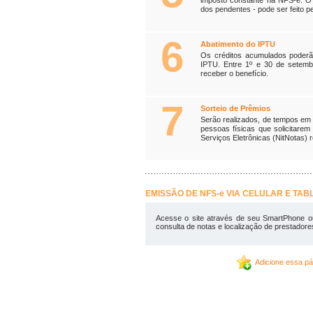
dos pendentes - pode ser feito pe
6
Abatimento do IPTU
Os créditos acumulados poder
IPTU. Entre 1º e 30 de setemb
receber o benefício.
7
Sorteio de Prêmios
Serão realizados, de tempos em 
pessoas físicas que solicitare
Serviços Eletrônicas (NitNotas) 
EMISSÃO DE NFS-e VIA CELULAR E TAB
Acesse o site através de seu SmartPhone ou
consulta de notas e localização de prestador
Adicione essa pá